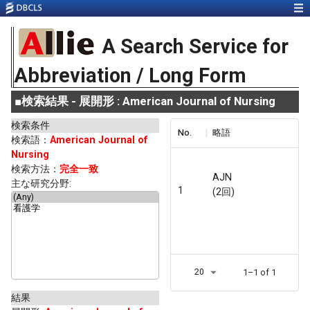
A Search Service for
Abbreviation / Long Form
■
検索結果 - 展開形 : American Journal of Nursing
検索条件
No.
略語
検索語：
American Journal of
Nursing
検索方法：
完全一致
AJN
主な研究分野:
1
(2回)
20
1–1 of 1
結果