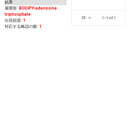
結果
展開形
:
BODIPY-adenosine
triphosphate
20
1–1 of 1
出現頻度
:
1
対応する略語の数:
1