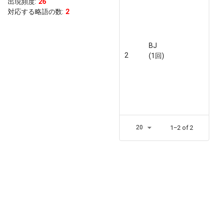
出現頻度
:
26
対応する略語の数:
2
BJ
2
(1回)
20
1–2 of 2