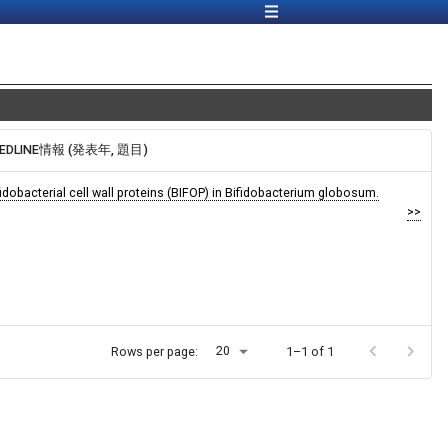
MEDLINE情報 (発表年, 題目)
fidobacterial cell wall proteins (BIFOP) in Bifidobacterium globosum.
>>
20
Rows per page:
1–1 of 1