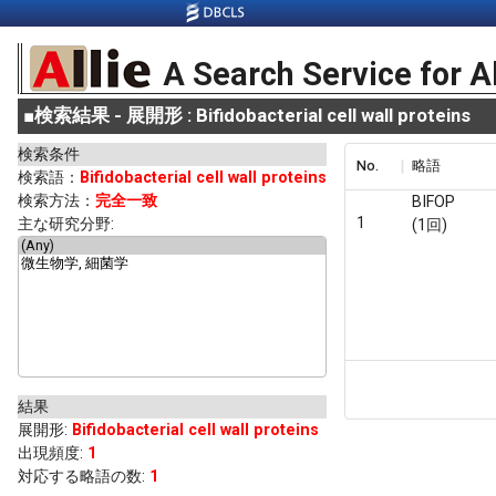
A Search Service for A
■
検索結果 - 展開形 : Bifidobacterial cell wall proteins
検索条件
No.
略語
検索語：
Bifidobacterial cell wall proteins
検索方法：
完全一致
BIFOP
1
主な研究分野:
(1回)
結果
展開形
:
Bifidobacterial cell wall proteins
出現頻度
:
1
対応する略語の数:
1