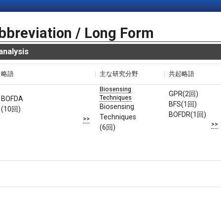
bbreviation / Long Form
nalysis
略語
主な研究分野
共起略語
Biosensing
GPR(2回)
Techniques
BOFDA
BFS(1回)
Biosensing
(10回)
BOFDR(1回)
Techniques
>>
>>
(6回)