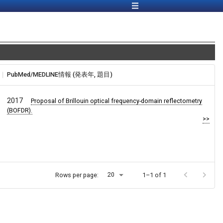
PubMed/MEDLINE情報 (発表年, 題目)
2017
Proposal of Brillouin optical frequency-domain reflectometry
(BOFDR).
>>
20
Rows per page:
1–1 of 1