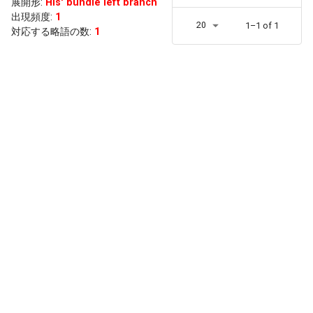
展開形
:
His' bundle left branch
出現頻度
:
1
20
1–1 of 1
対応する略語の数:
1