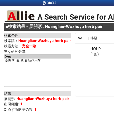
A Search Service for A
■
検索結果 - 展開形 : Huanglian-Wuzhuyu herb pair
検索条件
No.
略語
検索語：
Huanglian-Wuzhuyu herb pair
検索方法：
完全一致
HWHP
主な研究分野:
1
(1回)
結果
展開形
:
Huanglian-Wuzhuyu herb pair
出現頻度
:
1
対応する略語の数:
1