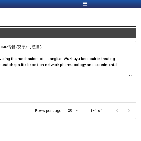
DLINE情報 (発表年, 題目)
ering the mechanism of Huanglian-Wuzhuyu herb pair in treating
steatohepatitis based on network pharmacology and experimental
>>
20
Rows per page:
1–1 of 1