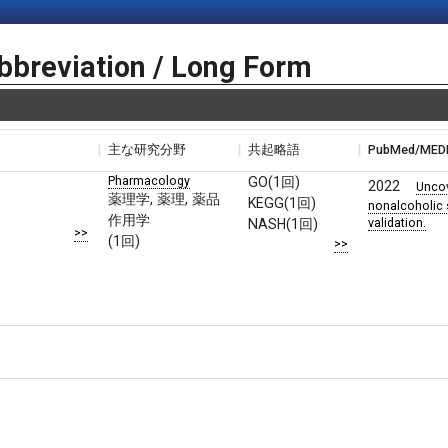
bbreviation / Long Form
主な研究分野
共起略語
PubMed/ME
Pharmacology
GO(1回)
2022
Uncov
薬理学, 薬理, 薬品
KEGG(1回)
nonalcoholic 
作用学
validation.
NASH(1回)
>>
(1回)
>>