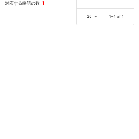
対応する略語の数:
1
20
1–1 of 1