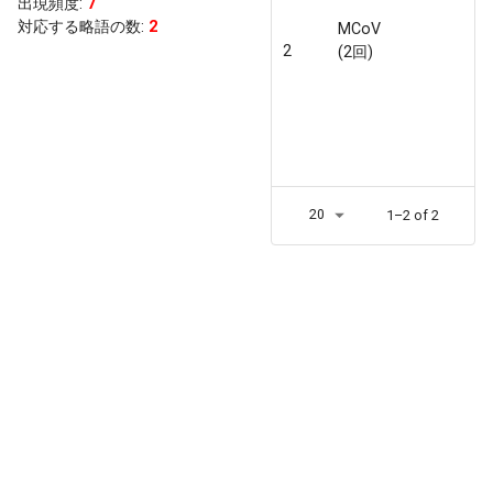
出現頻度
:
7
対応する略語の数:
2
MCoV
2
(2回)
20
1–2 of 2