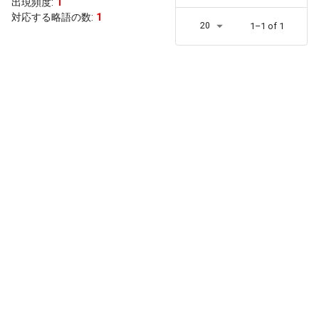
出現頻度
:
1
対応する略語の数:
1
20
1–1 of 1