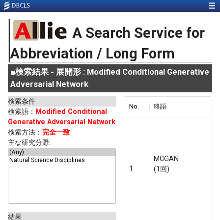
A Search Service for
Abbreviation / Long Form
■
検索結果 - 展開形 : Modified Conditional Generative
Adversarial Network
検索条件
No.
略語
検索語：
Modified Conditional
Generative Adversarial Network
検索方法：
完全一致
主な研究分野:
MCGAN
1
(1回)
結果