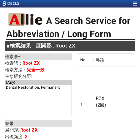
A Search Service for
Abbreviation / Long Form
■
検索結果 - 展開形 : Root ZX
検索条件
No.
略語
検索語：
Root ZX
検索方法：
完全一致
主な研究分野:
RZX
1
(2回)
結果
展開形
:
Root ZX
出現頻度
:
2