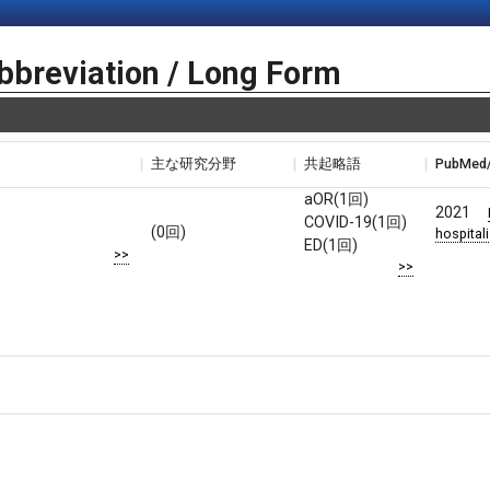
bbreviation / Long Form
主な研究分野
共起略語
PubMed
aOR(1回)
2021
COVID-19(1回)
(0回)
hospital
ED(1回)
>>
>>