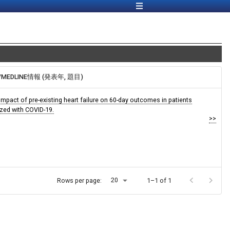
/MEDLINE情報 (発表年, 題目)
Impact of pre-existing heart failure on 60-day outcomes in patients
ized with COVID-19.
>>
20
Rows per page:
1–1 of 1