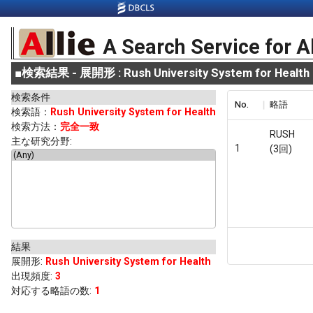
A Search Service for A
■
検索結果 - 展開形 : Rush University System for Health
検索条件
No.
略語
検索語：
Rush University System for Health
検索方法：
完全一致
RUSH
主な研究分野:
1
(3回)
結果
展開形
:
Rush University System for Health
出現頻度
:
3
対応する略語の数:
1