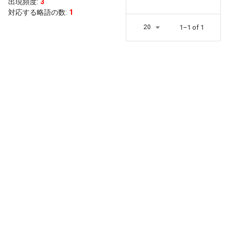
出現頻度
:
3
対応する略語の数:
1
20
1–1 of 1