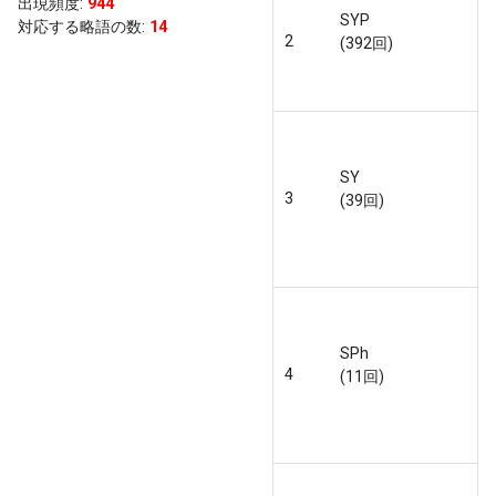
出現頻度
:
944
SYP
対応する略語の数:
14
2
(392回)
SY
3
(39回)
SPh
4
(11回)