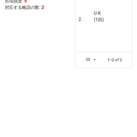
出現頻度
:
5
対応する略語の数:
2
U-K
2
(1回)
20
1–2 of 2