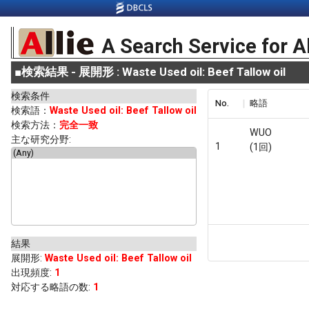
A Search Service for A
■
検索結果 - 展開形 : Waste Used oil: Beef Tallow oil
検索条件
No.
略語
検索語：
Waste Used oil: Beef Tallow oil
検索方法：
完全一致
WUO
主な研究分野:
1
(1回)
結果
展開形
:
Waste Used oil: Beef Tallow oil
出現頻度
:
1
対応する略語の数:
1