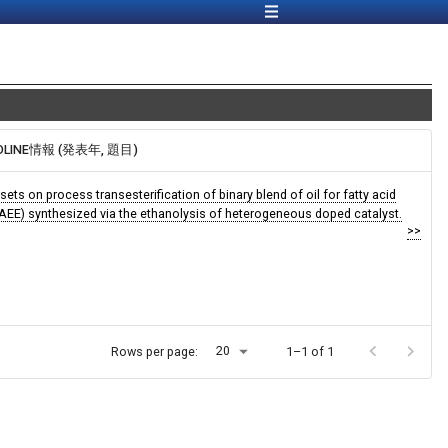
DLINE情報 (発表年, 題目)
sets on process transesterification of binary blend of oil for fatty acid
(FAEE) synthesized via the ethanolysis of heterogeneous doped catalyst.
>>
20
Rows per page:
1–1 of 1