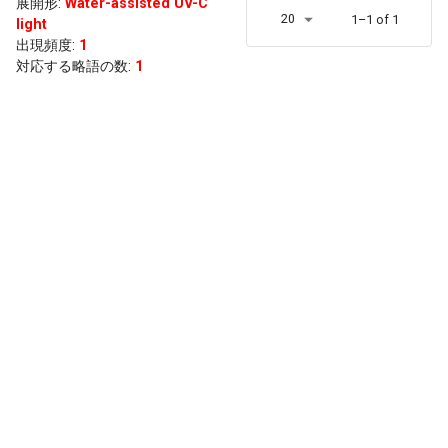
展開形
:
Water-assisted UV-C
20
1–1 of 1
light
出現頻度
:
1
対応する略語の数:
1