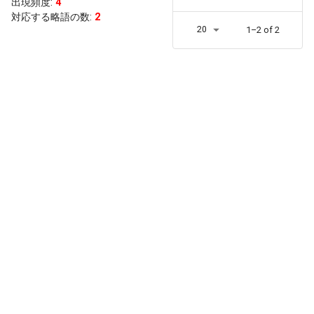
出現頻度
:
4
対応する略語の数:
2
20
1–2 of 2