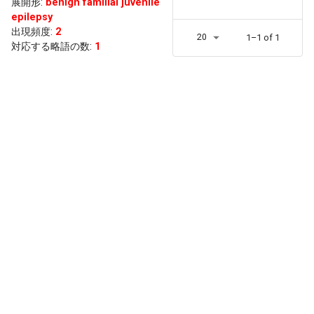
展開形
:
benign familial juvenile
epilepsy
出現頻度
:
2
20
1–1 of 1
対応する略語の数:
1