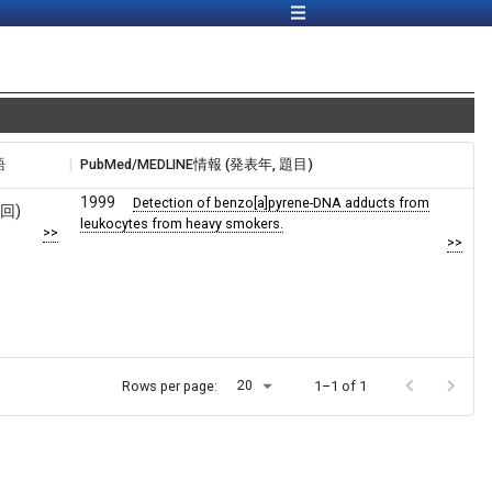
語
PubMed/MEDLINE情報 (発表年, 題目)
1999
Detection of benzo[a]pyrene-DNA adducts from
1回)
leukocytes from heavy smokers.
>>
>>
20
Rows per page:
1–1 of 1