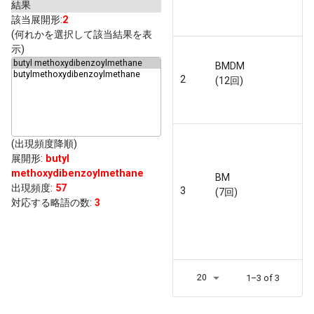
結果
該当展開形:
2
(何れかを選択して該当結果を表
示)
BMDM
2
(12回)
(出現頻度降順)
展開形
:
butyl
methoxydibenzoylmethane
BM
出現頻度
:
57
3
(7回)
対応する略語の数:
3
20
1–3 of 3