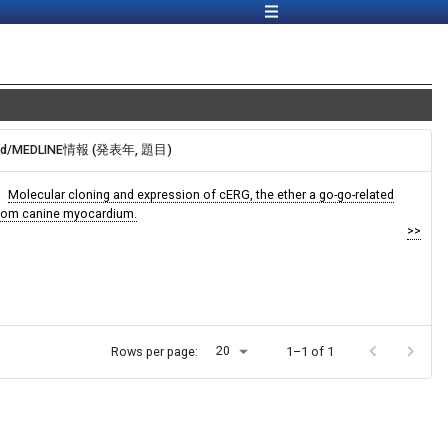
ed/MEDLINE情報 (発表年, 題目)
Molecular cloning and expression of cERG, the ether a go-go-related
rom canine myocardium.
>>
20
Rows per page:
1–1 of 1