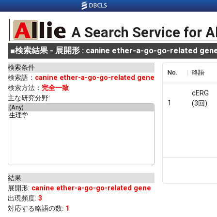
A Search Service for A
■
検索結果 - 展開形 : canine ether-a-go-go-related gen
検索条件
No.
略語
検索語：
canine ether-a-go-go-related gene
検索方法：
完全一致
cERG
主な研究分野:
1
(3回)
結果
展開形
:
canine ether-a-go-go-related gene
出現頻度
:
3
対応する略語の数:
1