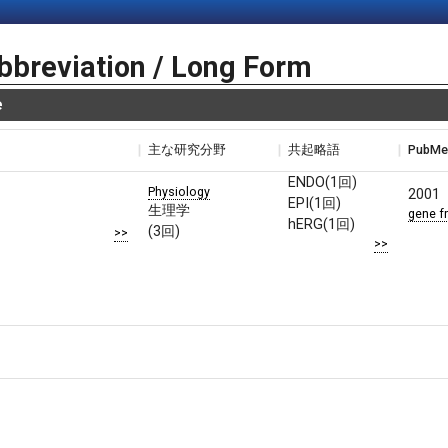
bbreviation / Long Form
e
主な研究分野
共起略語
PubM
ENDO(1回)
Physiology
2001
EPI(1回)
生理学
gene f
hERG(1回)
(3回)
>>
>>