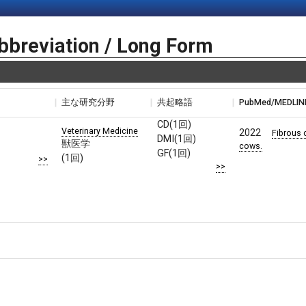
bbreviation / Long Form
主な研究分野
共起略語
PubMed/MEDLI
CD(1回)
Veterinary Medicine
2022
Fibrous 
DMI(1回)
獣医学
cows.
GF(1回)
(1回)
>>
>>