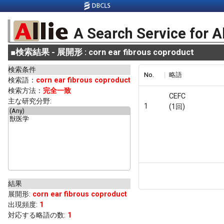
A Search Service for A
■
検索結果 - 展開形 : corn ear fibrous coproduct
検索条件
No.
略語
検索語：
corn ear fibrous coproduct
検索方法：
完全一致
CEFC
主な研究分野:
1
(1回)
結果
展開形
:
corn ear fibrous coproduct
出現頻度
:
1
対応する略語の数:
1