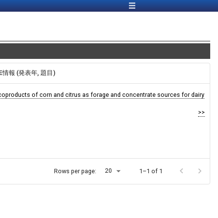
NE情報 (発表年, 題目)
coproducts of corn and citrus as forage and concentrate sources for dairy
>>
20
Rows per page:
1–1 of 1