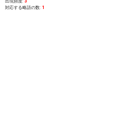
出現頻度
:
3
対応する略語の数:
1