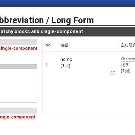
bbreviation / Long Form
atchy blocks and single-component
No.
略語
主な研
d single-component
Chemist
homo
化学
1
(1回)
(1回)
>>
 single-component