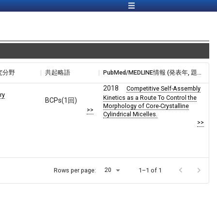
究分野
共起略語
PubMed/MEDLINE情報 (発表年, 題目)
2018
Competitive Self-Assembly
ry
Kinetics as a Route To Control the
BCPs(1回)
Morphology of Core-Crystalline
>>
Cylindrical Micelles.
>>
20
Rows per page:
1–1 of 1