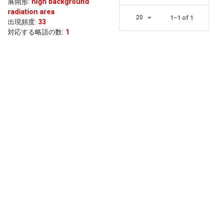
展開形
:
high background
radiation area
20
1–1 of 1
出現頻度
:
33
対応する略語の数:
1