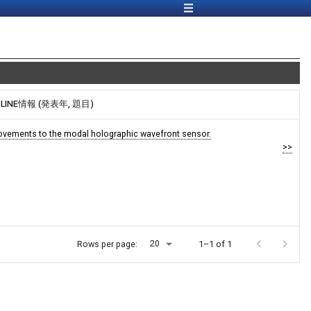
DLINE情報 (発表年, 題目)
ovements to the modal holographic wavefront sensor.
>>
20
Rows per page:
1–1 of 1