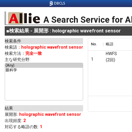
A Search Service for A
■
検索結果 - 展開形 : holographic wavefront sensor
検索条件
No.
略語
検索語：
holographic wavefront sensor
検索方法：
完全一致
HWFS
1
主な研究分野:
(2回)
結果
展開形
:
holographic wavefront sensor
出現頻度
:
2
対応する略語の数:
1