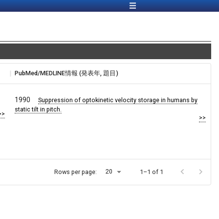
PubMed/MEDLINE情報 (発表年, 題目)
1990
Suppression of optokinetic velocity storage in humans by
static tilt in pitch.
>>
>>
20
Rows per page:
1–1 of 1