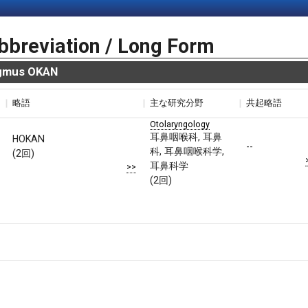
bbreviation / Long Form
agmus OKAN
略語
主な研究分野
共起略語
Otolaryngology
耳鼻咽喉科, 耳鼻
HOKAN
--
科, 耳鼻咽喉科学,
(2回)
耳鼻科学
>>
(2回)