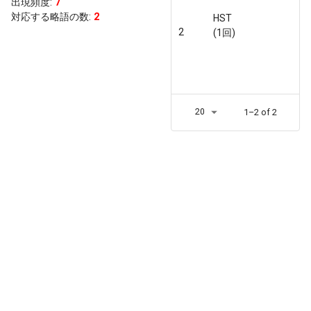
出現頻度
:
7
対応する略語の数:
2
HST
2
(1回)
20
1–2 of 2