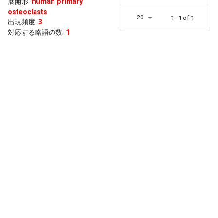
展開形
:
human primary
osteoclasts
20
1–1 of 1
出現頻度
:
3
対応する略語の数:
1