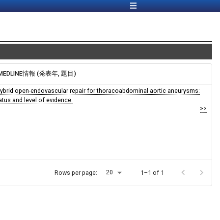
/MEDLINE情報 (発表年, 題目)
ybrid open-endovascular repair for thoracoabdominal aortic aneurysms:
atus and level of evidence.
>>
20
Rows per page:
1–1 of 1