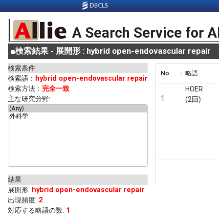
A Search Service for A
■
検索結果 - 展開形 : hybrid open-endovascular repair
検索条件
No.
略語
検索語：
hybrid open-endovascular repair
検索方法：
完全一致
HOER
1
主な研究分野:
(2回)
結果
展開形
:
hybrid open-endovascular repair
出現頻度
:
2
対応する略語の数:
1