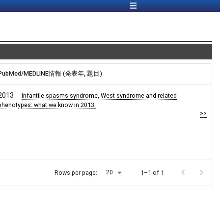
PubMed/MEDLINE情報 (発表年, 題目)
2013
Infantile spasms syndrome, West syndrome and related
phenotypes: what we know in 2013.
>>
20
Rows per page:
1–1 of 1