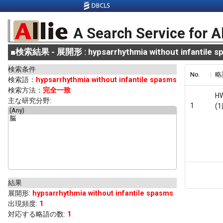
A Search Service for A
■
検索結果 - 展開形 : hypsarrhythmia without infantile s
検索条件
No.
略
検索語：
hypsarrhythmia without infantile spasms
検索方法：
完全一致
H
主な研究分野:
1
(1
結果
展開形
:
hypsarrhythmia without infantile spasms
出現頻度
:
1
対応する略語の数:
1