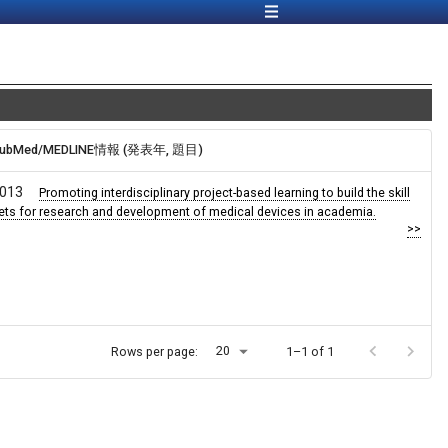
ubMed/MEDLINE情報 (発表年, 題目)
013
Promoting interdisciplinary project-based learning to build the skill
ets for research and development of medical devices in academia.
>>
20
Rows per page:
1–1 of 1