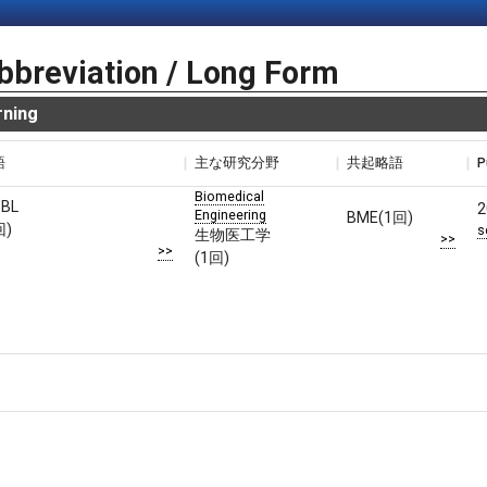
bbreviation / Long Form
rning
語
主な研究分野
共起略語
P
Biomedical
PBL
2
Engineering
BME(1回)
回)
s
生物医工学
>>
>>
(1回)