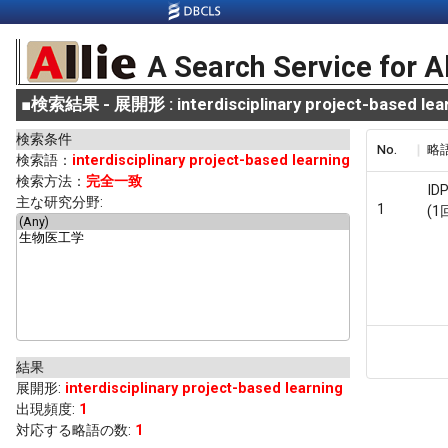
A Search Service for A
■
検索結果 - 展開形 : interdisciplinary project-based lea
検索条件
No.
略
検索語：
interdisciplinary project-based learning
検索方法：
完全一致
ID
主な研究分野:
1
(1
結果
展開形
:
interdisciplinary project-based learning
出現頻度
:
1
対応する略語の数:
1