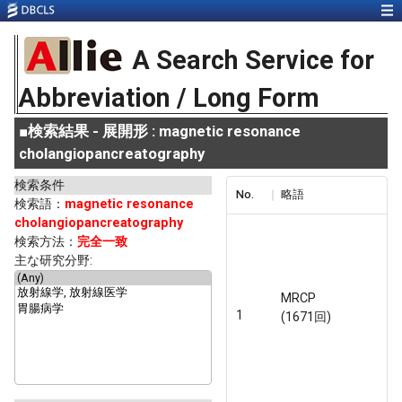
A Search Service for
Abbreviation / Long Form
■
検索結果 - 展開形 : magnetic resonance
cholangiopancreatography
検索条件
No.
略語
検索語：
magnetic resonance
cholangiopancreatography
検索方法：
完全一致
主な研究分野:
MRCP
1
(1671回)