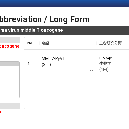
bbreviation / Long Form
a virus middle T oncogene
No.
略語
主な研究分野
 oncogene
Biology
MMTV-PyVT
生物学
1
(2回)
(1回)
>>
n