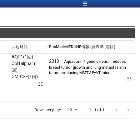
共起略語
PubMed/MEDLINE情報 (発表年, 題目)
AQP1(1回)
2013
Aquaporin-1 gene deletion reduces
Col1alpha1(1
breast tumor growth and lung metastasis in
回)
tumor-producing MMTV-PyVT mice.
GM-CSF(1回)
>>
>>
20
Rows per page:
1–1 of 1