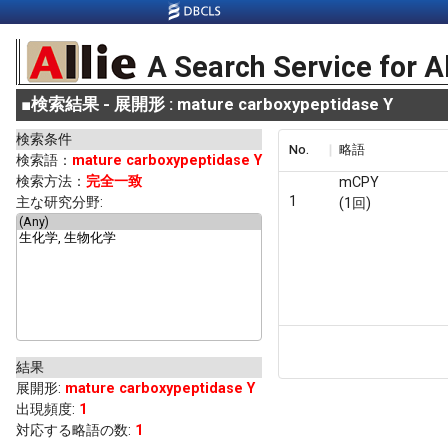
A Search Service for A
■
検索結果 - 展開形 : mature carboxypeptidase Y
検索条件
No.
略語
検索語：
mature carboxypeptidase Y
検索方法：
完全一致
mCPY
1
主な研究分野:
(1回)
結果
展開形
:
mature carboxypeptidase Y
出現頻度
:
1
対応する略語の数:
1