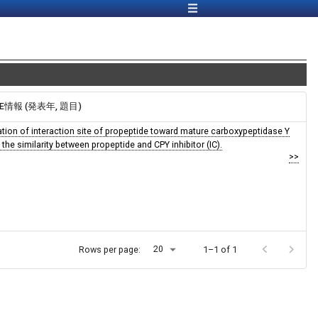
INE情報 (発表年, 題目)
cation of interaction site of propeptide toward mature carboxypeptidase Y
he similarity between propeptide and CPY inhibitor (IC).
>>
20
Rows per page:
1–1 of 1