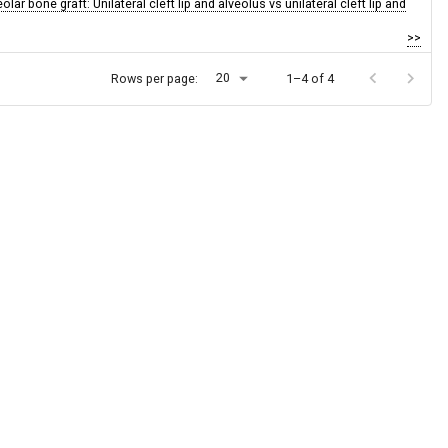
lar bone graft: Unilateral cleft lip and alveolus vs unilateral cleft lip and
>>
20
Rows per page:
1–4 of 4