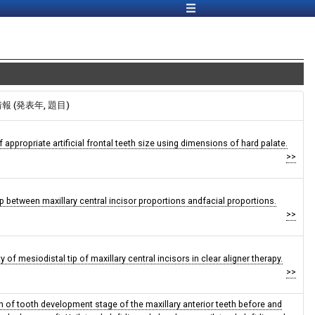
E情報 (発表年, 題目)
f appropriate artificial frontal teeth size using dimensions of hard palate.
>>
p between maxillary central incisor proportions andfacial proportions.
>>
ty of mesiodistal tip of maxillary central incisors in clear aligner therapy.
>>
of tooth development stage of the maxillary anterior teeth before and