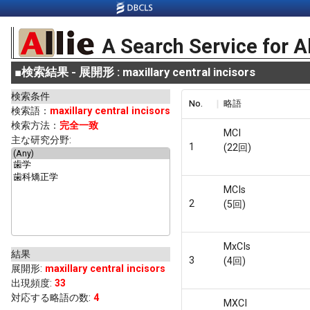
A Search Service for A
■
検索結果 - 展開形 : maxillary central incisors
検索条件
No.
略語
検索語：
maxillary central incisors
検索方法：
完全一致
MCI
主な研究分野:
1
(22回)
MCIs
2
(5回)
MxCIs
結果
3
(4回)
展開形
:
maxillary central incisors
出現頻度
:
33
対応する略語の数:
4
MXCI