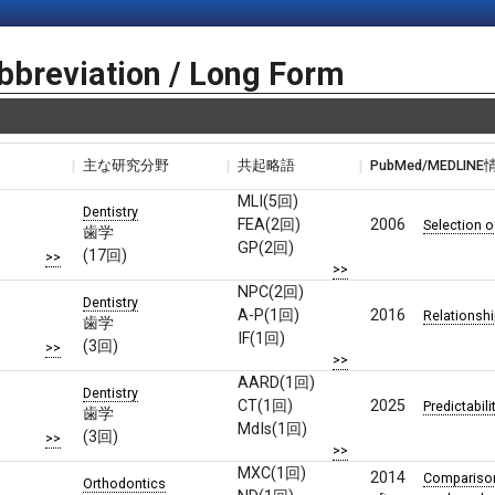
bbreviation / Long Form
主な研究分野
共起略語
PubMed/MEDLIN
MLI(5回)
Dentistry
FEA(2回)
2006
Selection o
歯学
GP(2回)
(17回)
>>
>>
NPC(2回)
Dentistry
A-P(1回)
2016
Relationshi
歯学
IF(1回)
(3回)
>>
>>
AARD(1回)
Dentistry
CT(1回)
2025
Predictabili
歯学
MdIs(1回)
(3回)
>>
>>
MXC(1回)
2014
Comparison 
Orthodontics