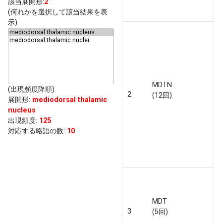
該当展開形:
2
(何れかを選択して該当結果を表
示)
MDTN
(出現頻度降順)
2
(12回)
展開形
:
mediodorsal thalamic
nucleus
出現頻度
:
125
対応する略語の数:
10
MDT
3
(5回)