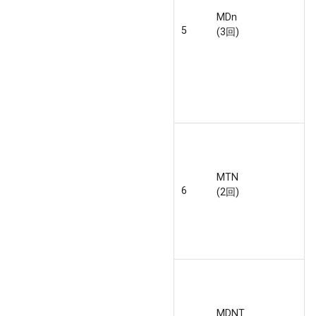
MDn
5
(3回)
MTN
6
(2回)
MDNT