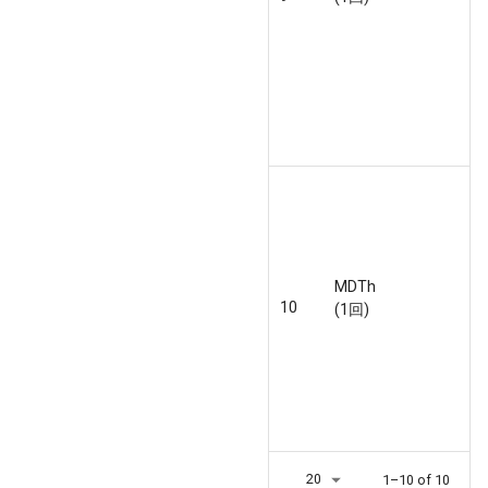
MDTh
10
(1回)
20
1–10 of 10