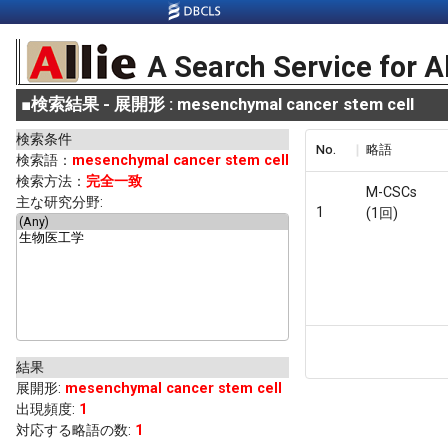
A Search Service for A
■
検索結果 - 展開形 : mesenchymal cancer stem cell
検索条件
No.
略語
検索語：
mesenchymal cancer stem cell
検索方法：
完全一致
M-CSCs
主な研究分野:
1
(1回)
結果
展開形
:
mesenchymal cancer stem cell
出現頻度
:
1
対応する略語の数:
1