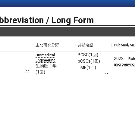
bbreviation / Long Form
主な研究分野
共起略語
PubMed/M
BCSC(1回)
Biomedical
2022
Rol
Engineering
bCSCs(1回)
microenviro
生物医工学
TME(1回)
>>
(1回)
>>