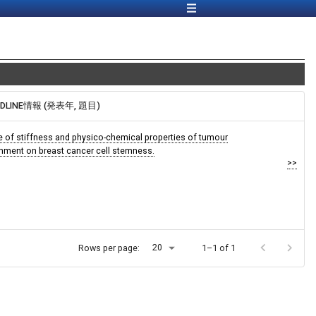
EDLINE情報 (発表年, 題目)
e of stiffness and physico-chemical properties of tumour
nment on breast cancer cell stemness.
>>
20
Rows per page:
1–1 of 1