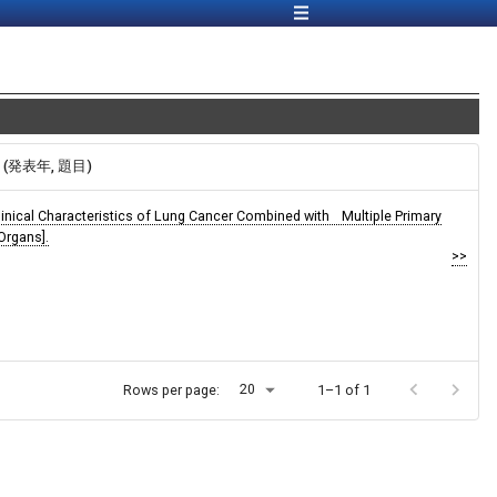
報 (発表年, 題目)
Clinical Characteristics of Lung Cancer Combined with Multiple Primary
Organs].
>>
20
Rows per page:
1–1 of 1