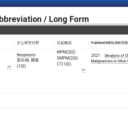
bbreviation / Long Form
主な研究分野
共起略語
PubMed/MEDLINE情
MPM(2回)
Neoplasms
2021
[Analysis of 
SMPM(2回)
新生物, 腫瘍
Malignancies in Other 
CT(1回)
(1回)
>>
>>