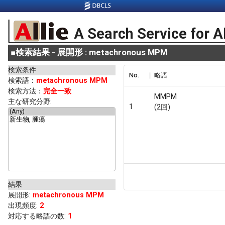
A Search Service for A
■
検索結果 - 展開形 : metachronous MPM
検索条件
No.
略語
検索語：
metachronous MPM
検索方法：
完全一致
MMPM
主な研究分野:
1
(2回)
結果
展開形
:
metachronous MPM
出現頻度
:
2
対応する略語の数:
1