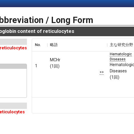
bbreviation / Long Form
obin content of reticulocytes
No.
略語
主な研究分野
reticulocytes
Hematologic
Diseases
MCHr
Hematologi
1
(1回)
Diseases
>>
(1回)
eticulocytes