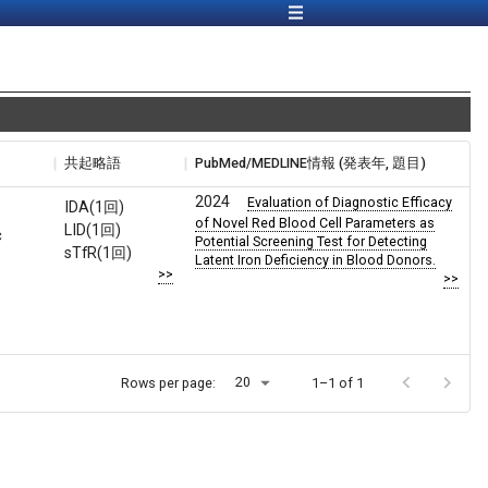
共起略語
PubMed/MEDLINE情報 (発表年, 題目)
2024
Evaluation of Diagnostic Efficacy
IDA(1回)
of Novel Red Blood Cell Parameters as
LID(1回)
c
Potential Screening Test for Detecting
sTfR(1回)
Latent Iron Deficiency in Blood Donors.
>>
>>
20
Rows per page:
1–1 of 1