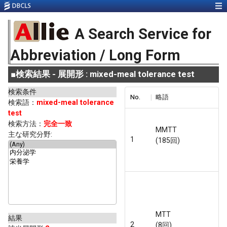
A Search Service for
Abbreviation / Long Form
■
検索結果 - 展開形 : mixed-meal tolerance test
検索条件
No.
略語
検索語：
mixed-meal tolerance
test
検索方法：
完全一致
MMTT
主な研究分野:
1
(185回)
MTT
結果
2
(8回)