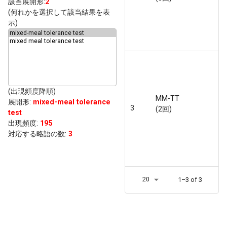
該当展開形:
2
(何れかを選択して該当結果を表
示)
(出現頻度降順)
MM-TT
展開形
:
mixed-meal tolerance
3
(2回)
test
出現頻度
:
195
対応する略語の数:
3
20
1–3 of 3