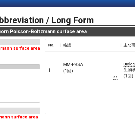
bbreviation / Long Form
rn Poisson-Boltzmann surface area
No.
略語
主な
zmann surface area
Biolog
MM-PBSA
生物
1
(1回)
(1回)
>>
mann surface area