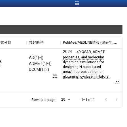
研究分野
共起略語
PubMed/MEDLINE情報 (発表年, 題目)
2024
4D-QSAR, ADMET
properties, and molecular
AD(1回)
y
dynamics simulations for
ADMET(1回)
学
designing N-substituted
DCCM(1回)
urea/thioureas as human
>>
glutaminyl cyclase inhibitors.
>>
20
Rows per page:
1–1 of 1