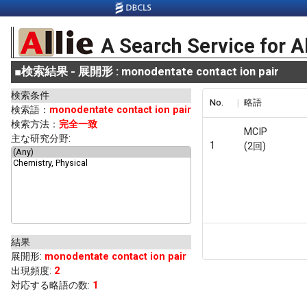
A Search Service for A
■
検索結果 - 展開形 : monodentate contact ion pair
検索条件
No.
略語
検索語：
monodentate contact ion pair
検索方法：
完全一致
MCIP
主な研究分野:
1
(2回)
結果
展開形
:
monodentate contact ion pair
出現頻度
:
2
対応する略語の数:
1