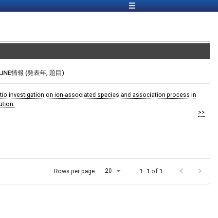
DLINE情報 (発表年, 題目)
itio investigation on ion-associated species and association process in
ution.
>>
20
Rows per page:
1–1 of 1