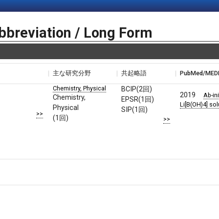
bbreviation / Long Form
主な研究分野
共起略語
PubMed/ME
Chemistry, Physical
BCIP(2回)
2019
Ab-in
Chemistry,
EPSR(1回)
Li[B(OH)4] sol
Physical
SIP(1回)
>>
(1回)
>>