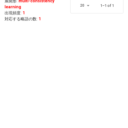
展開形
:
multi-consistency
20
1–1 of 1
learning
出現頻度
:
1
対応する略語の数:
1