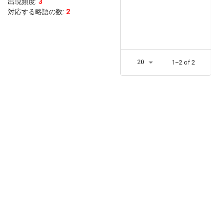
出現頻度
:
3
対応する略語の数:
2
20
1–2 of 2