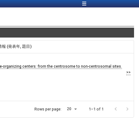
E情報 (発表年, 題目)
e-organizing centers: from the centrosome to non-centrosomal sites.
>>
20
Rows per page:
1–1 of 1