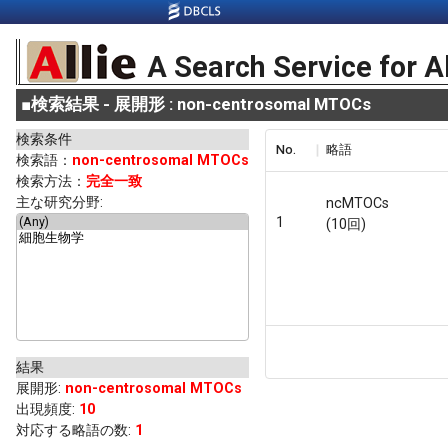
A Search Service for A
■
検索結果 - 展開形 : non-centrosomal MTOCs
検索条件
No.
略語
検索語：
non-centrosomal MTOCs
検索方法：
完全一致
主な研究分野:
ncMTOCs
1
(10回)
結果
展開形
:
non-centrosomal MTOCs
出現頻度
:
10
対応する略語の数:
1