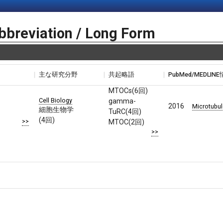
bbreviation / Long Form
主な研究分野
共起略語
PubMed/MEDLIN
MTOCs(6回)
Cell Biology
gamma-
2016
Microtubul
細胞生物学
TuRC(4回)
(4回)
>>
MTOC(2回)
>>