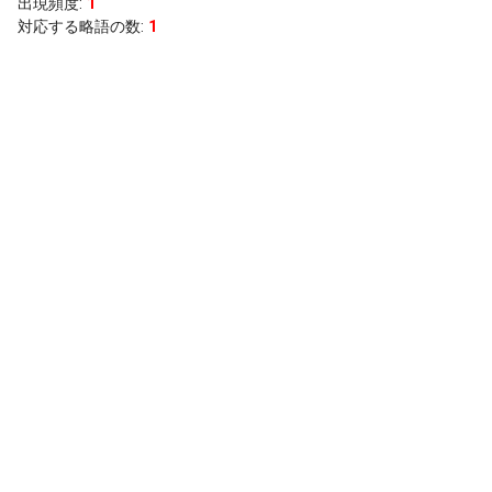
出現頻度
:
1
対応する略語の数:
1