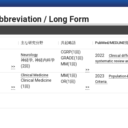
bbreviation / Long Form
主な研究分野
共起略語
PubMed/MEDLINE
CGRP(1回)
Neurology
2022
Clinical di
GRADE(1回)
神経学, 神経内科学
systematic review a
MM(1回)
(2回)
>>
>>
Clinical Medicine
MM(1回)
2023
Population-
Clinical Medicine
OR(1回)
Criteria.
(1回)
>>
>>