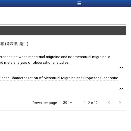
情報 (発表年, 題目)
fferences between menstrual migraine and nonmenstrual migraine: a
nd meta-analysis of observational studies.
>>
Based Characterization of Menstrual Migraine and Proposed Diagnostic
>>
20
Rows per page:
1–2 of 2