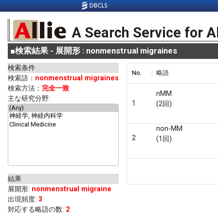
A Search Service for A
■
検索結果 - 展開形 : nonmenstrual migraines
検索条件
No.
略語
検索語：
nonmenstrual migraines
検索方法：
完全一致
nMM
主な研究分野:
1
(2回)
non-MM
2
(1回)
結果
展開形
:
nonmenstrual migraine
出現頻度
:
3
対応する略語の数:
2